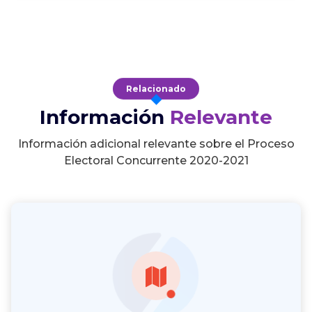
Relacionado
Información
Relevante
Información adicional relevante sobre el Proceso
Electoral Concurrente 2020-2021