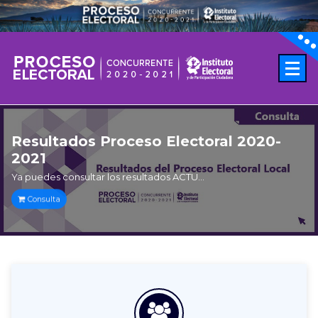
IEPC Jalisco
Resultados Proceso Electoral 2020-
2021
Ya puedes consultar los resultados ACTUALIZADOS
Consulta