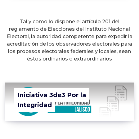
Tal y como lo dispone el artículo 201 del
reglamento de Elecciones del Instituto Nacional
Electoral, la autoridad competente para expedir la
acreditación de los observadores electorales para
los procesos electorales federales y locales, sean
éstos ordinarios o extraordinarios
Iniciativa 3de3 Por la
Integridad