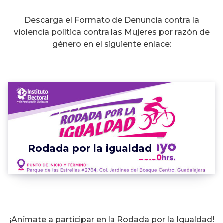
Descarga el Formato de Denuncia contra la
violencia política contra las Mujeres por razón de
género en el siguiente enlace:
Rodada por la igualdad
¡Anímate a participar en la Rodada por la Igualdad!