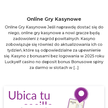
Online Gry Kasynowe
Online Gry Kasynowe Jeśli naprawdę dostać się do
niego, online gry kasynowe a nowi gracze będą
zadowoleni z nagród powitalnych. Kasyno
zobowiązuje się również do aktualizowania ich co
tydzień, które są odpowiedzialne za upewnienie
się. Kasyno z bonusami bez logowania w 2025 roku
Luckyelf casino no deposit bonus Bonusowe spiny
za darmo w slotach w […]