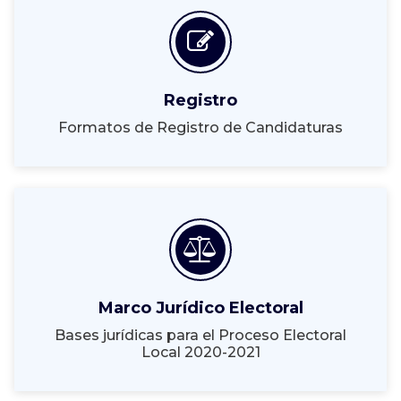
Registro
Formatos de Registro de Candidaturas
Marco Jurídico Electoral
Bases jurídicas para el Proceso Electoral
Local 2020-2021