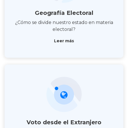
Geografía Electoral
¿Cómo se divide nuestro estado en materia
electoral?
Leer más
Voto desde el Extranjero