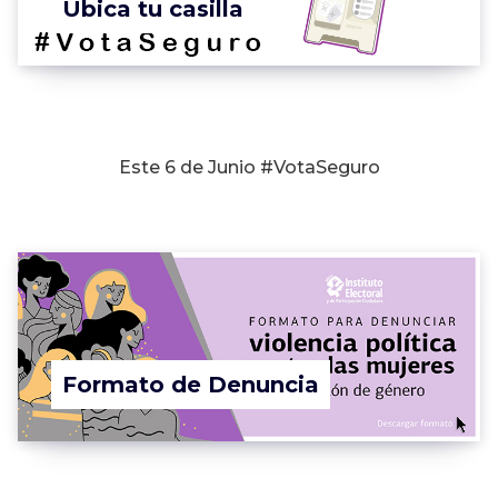
Ubica tu casilla
Este 6 de Junio #VotaSeguro
Formato de Denuncia