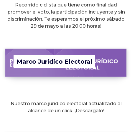
Recorrido ciclista que tiene como finalidad
promover el voto, la participación incluyente y sin
discriminación. Te esperamos el próximo sábado
29 de mayo a las 20:00 horas!
Marco Jurídico Electoral
Nuestro marco jurídico electoral actualizado al
alcance de un click. ¡Descargalo!