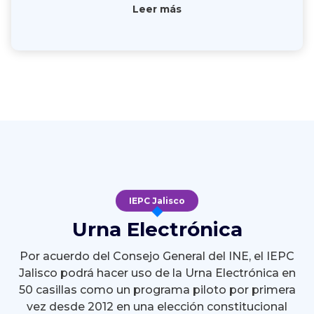
Leer más
IEPC Jalisco
Urna Electrónica
Por acuerdo del Consejo General del INE, el IEPC
Jalisco podrá hacer uso de la Urna Electrónica en
50 casillas como un programa piloto por primera
vez desde 2012 en una elección constitucional