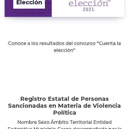
Elección
Registro Estatal de Personas
Conoce a los resultados del concurso "Cuenta la
Sancionadas en Materia de
elección"
Violencia Política
Registro Estatal de Personas
Sancionadas en Materia de Violencia
Política
Nombre Sexo Ámbito Territorial Entidad