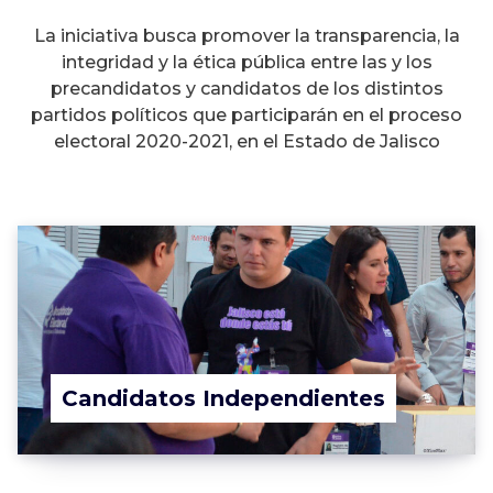
La iniciativa busca promover la transparencia, la
integridad y la ética pública entre las y los
precandidatos y candidatos de los distintos
partidos políticos que participarán en el proceso
electoral 2020-2021, en el Estado de Jalisco
Candidatos Independientes