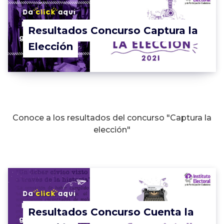
Resultados Concurso Captura la
Elección
Conoce a los resultados del concurso "Captura la
elección"
Resultados Concurso Cuenta la