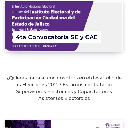
4ta Convocatoria SE y CAE
¿Quieres trabajar con nosotros en el desarrollo de
las Elecciones 2021? Estamos contratando
Supervisores Electorales y Capacitadores
Asistentes Electorales