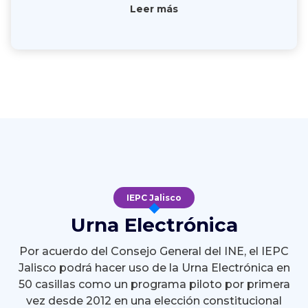
Leer más
IEPC Jalisco
Urna Electrónica
Por acuerdo del Consejo General del INE, el IEPC
Jalisco podrá hacer uso de la Urna Electrónica en
50 casillas como un programa piloto por primera
vez desde 2012 en una elección constitucional