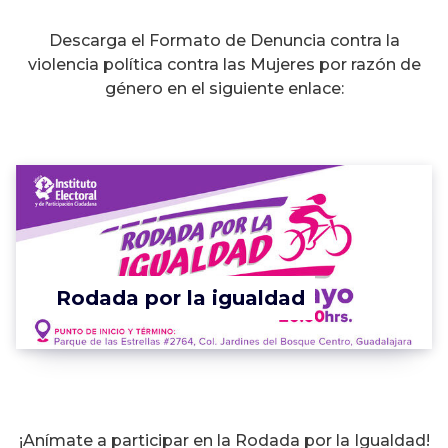
Descarga el Formato de Denuncia contra la
violencia política contra las Mujeres por razón de
género en el siguiente enlace:
Rodada por la igualdad
¡Anímate a participar en la Rodada por la Igualdad!