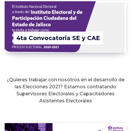
4ta Convocatoria SE y CAE
¿Quieres trabajar con nosotros en el desarrollo de
las Elecciones 2021? Estamos contratando
Supervisores Electorales y Capacitadores
Asistentes Electorales