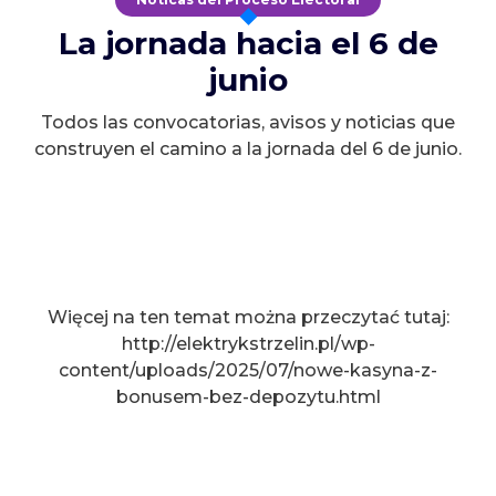
La jornada hacia el 6 de
junio
Todos las convocatorias, avisos y noticias que
construyen el camino a la jornada del 6 de junio.
Więcej na ten temat można przeczytać tutaj:
http://elektrykstrzelin.pl/wp-
content/uploads/2025/07/nowe-kasyna-z-
bonusem-bez-depozytu.html
Online Gry Kasynowe