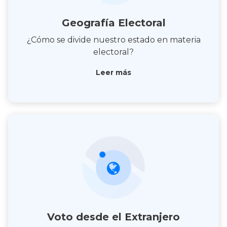
Geografía Electoral
¿Cómo se divide nuestro estado en materia
electoral?
Leer más
Voto desde el Extranjero