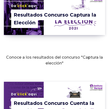
Resultados Concurso Captura la
Elección
Conoce a los resultados del concurso "Captura la
elección"
Resultados Concurso Cuenta la