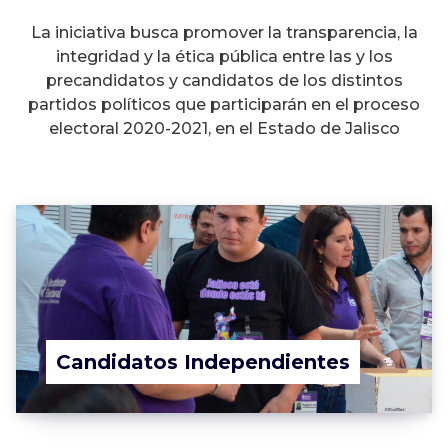
La iniciativa busca promover la transparencia, la
integridad y la ética pública entre las y los
precandidatos y candidatos de los distintos
partidos políticos que participarán en el proceso
electoral 2020-2021, en el Estado de Jalisco
Candidatos Independientes