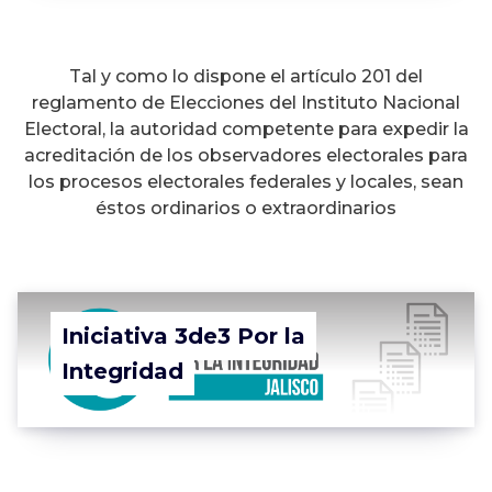
Tal y como lo dispone el artículo 201 del
reglamento de Elecciones del Instituto Nacional
Electoral, la autoridad competente para expedir la
acreditación de los observadores electorales para
los procesos electorales federales y locales, sean
éstos ordinarios o extraordinarios
Iniciativa 3de3 Por la
Integridad