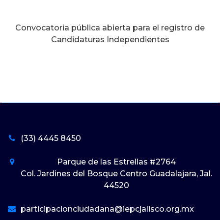
Convocatoria pública abierta para el registro de
Candidaturas Independientes
(33) 4445 8450
Parque de las Estrellas #2764
Col. Jardines del Bosque Centro Guadalajara, Jal.
44520
participacionciudadana@iepcjalisco.org.mx