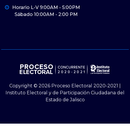
Horario L-V 9:00AM - 5:00PM
Sábado 10:00AM - 2:00 PM
Copyright © 2026 Proceso Electoral 2020-2021 |
Instituto Electoral y de Participación Ciudadana del
Estado de Jalisco