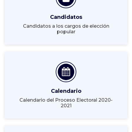
Candidatos
Candidatos a los cargos de elección
popular
Calendario
Calendario del Proceso Electoral 2020-
2021