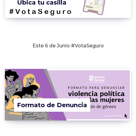
Ubica tu casilla
Este 6 de Junio #VotaSeguro
Formato de Denuncia