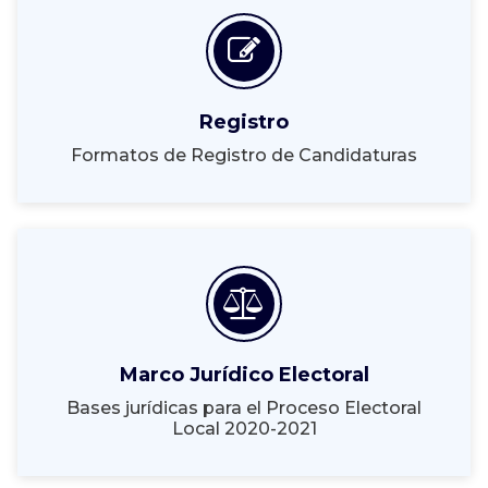
Registro
Formatos de Registro de Candidaturas
Marco Jurídico Electoral
Bases jurídicas para el Proceso Electoral
Local 2020-2021