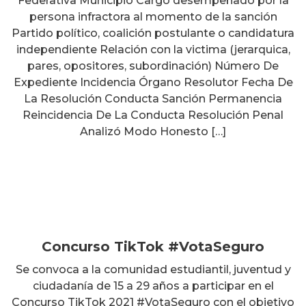
Federativa Municipio Cargo desempeñado por la
persona infractora al momento de la sanción
Partido político, coalición postulante o candidatura
independiente Relación con la victima (jerarquica,
pares, opositores, subordinación) Número De
Expediente Incidencia Órgano Resolutor Fecha De
La Resolución Conducta Sanción Permanencia
Reincidencia De La Conducta Resolución Penal
Analizó Modo Honesto […]
Concurso TikTok #VotaSeguro
Concurso TikTok #VotaSeguro
Se convoca a la comunidad estudiantil, juventud y
ciudadanía de 15 a 29 años a participar en el
Concurso TikTok 2021 #VotaSeguro con el objetivo