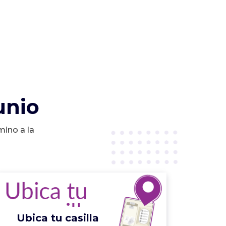
unio
mino a la
Ubica tu casilla