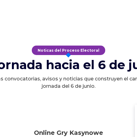
Noticas del Proceso Electoral
jornada hacia el 6 de j
s convocatorias, avisos y noticias que construyen el ca
jornada del 6 de junio.
Online Gry Kasynowe
Online Gry Kasynowe