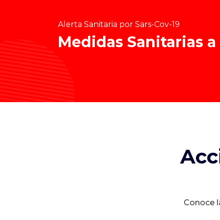
Alerta Sanitaria por Sars-Cov-19
Medidas Sanitarias a
Acc
Conoce la