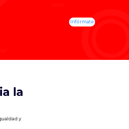
Infórmate
a la
igualdad y