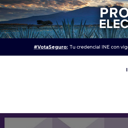
#VotaSeguro:
Tu credencial INE con vig
IEPC Jalisco