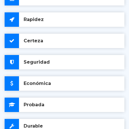
Rapidez
Certeza
Seguridad
Económica
Probada
Durable