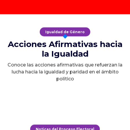
Igualdad de Género
Acciones Afirmativas hacia
la Igualdad
Conoce las acciones afirmativas que refuerzan la
lucha hacia la igualdad y paridad en el ámbito
político
Noticas del Proceso Electoral