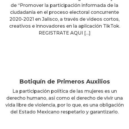
de “Promover la participación informada de la
ciudadanía en el proceso electoral concurrente
2020-2021 en Jalisco, a través de videos cortos,
creativos e innovadores en la aplicación TikTok.
REGISTRATE AQUI […]
Botiquín de Primeros Auxilios
Botiquín de Primeros Auxilios
La participación política de las mujeres es un
derecho humano, así como el derecho de vivir una
vida libre de violencia, por lo que, es una obligación
del Estado Mexicano respetarlo y garantizarlo.