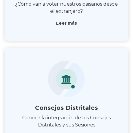
¿Cómo van a votar nuestros paisanos desde
el extranjero?
Leer más
Consejos Distritales
Conoce la integración de los Consejos
Distritales y sus Sesiones