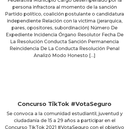
Federativa Municipio Cargo desempeñado por la
persona infractora al momento de la sanción
Partido político, coalición postulante o candidatura
independiente Relación con la victima (jerarquica,
pares, opositores, subordinación) Número De
Expediente Incidencia Órgano Resolutor Fecha De
La Resolución Conducta Sanción Permanencia
Reincidencia De La Conducta Resolución Penal
Analizó Modo Honesto […]
Concurso TikTok #VotaSeguro
Concurso TikTok #VotaSeguro
Se convoca a la comunidad estudiantil, juventud y
ciudadanía de 15 a 29 años a participar en el
Concurso TikTok 2021 #VotaSeguro con el objetivo