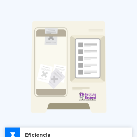
Eficiencia