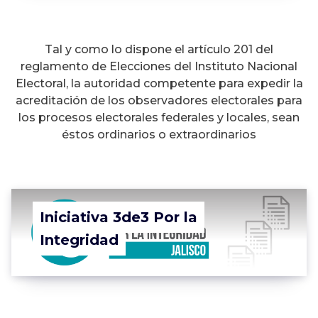
Tal y como lo dispone el artículo 201 del
reglamento de Elecciones del Instituto Nacional
Electoral, la autoridad competente para expedir la
acreditación de los observadores electorales para
los procesos electorales federales y locales, sean
éstos ordinarios o extraordinarios
Iniciativa 3de3 Por la
Integridad