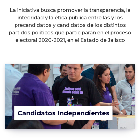
La iniciativa busca promover la transparencia, la
integridad y la ética pública entre las y los
precandidatos y candidatos de los distintos
partidos políticos que participarán en el proceso
electoral 2020-2021, en el Estado de Jalisco
Candidatos Independientes