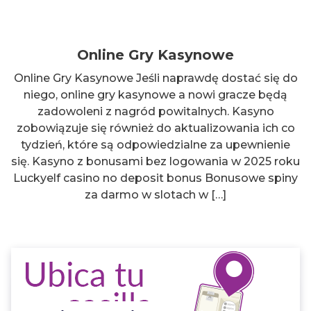
Online Gry Kasynowe
Online Gry Kasynowe Jeśli naprawdę dostać się do
niego, online gry kasynowe a nowi gracze będą
zadowoleni z nagród powitalnych. Kasyno
zobowiązuje się również do aktualizowania ich co
tydzień, które są odpowiedzialne za upewnienie
się. Kasyno z bonusami bez logowania w 2025 roku
Luckyelf casino no deposit bonus Bonusowe spiny
za darmo w slotach w […]