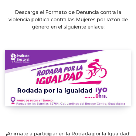
Descarga el Formato de Denuncia contra la
violencia política contra las Mujeres por razón de
género en el siguiente enlace:
Rodada por la igualdad
¡Anímate a participar en la Rodada por la Igualdad!