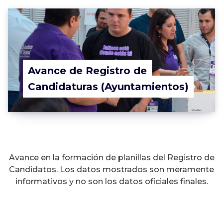
Avance de Registro de
Candidaturas (Ayuntamientos)
Avance en la formación de planillas del Registro de
Candidatos. Los datos mostrados son meramente
informativos y no son los datos oficiales finales.
¡Trabaja en el IEPC!