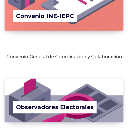
Convenio INE-IEPC
Convenio General de Coordinación y Colaboración
Observadores Electorales