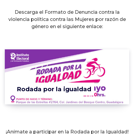
Descarga el Formato de Denuncia contra la
violencia política contra las Mujeres por razón de
género en el siguiente enlace:
Rodada por la igualdad
¡Anímate a participar en la Rodada por la Igualdad!