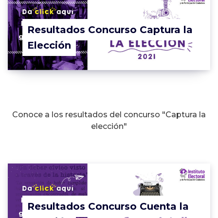
Resultados Concurso Captura la
Elección
Conoce a los resultados del concurso "Captura la
elección"
Resultados Concurso Cuenta la