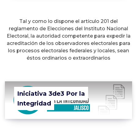
Tal y como lo dispone el artículo 201 del
reglamento de Elecciones del Instituto Nacional
Electoral, la autoridad competente para expedir la
acreditación de los observadores electorales para
los procesos electorales federales y locales, sean
éstos ordinarios o extraordinarios
Iniciativa 3de3 Por la
Integridad