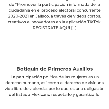
de “Promover la participación informada de la
ciudadanía en el proceso electoral concurrente
2020-2021 en Jalisco, a través de videos cortos,
creativos e innovadores en la aplicación TikTok.
REGISTRATE AQUI […]
Botiquín de Primeros Auxilios
Botiquín de Primeros Auxilios
La participación política de las mujeres es un
derecho humano, así como el derecho de vivir una
vida libre de violencia, por lo que, es una obligación
del Estado Mexicano respetarlo y garantizarlo.