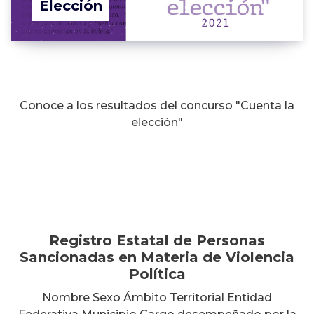
Elección
Registro Estatal de Personas
Conoce a los resultados del concurso "Cuenta la
Sancionadas en Materia de
elección"
Violencia Política
Registro Estatal de Personas
Sancionadas en Materia de Violencia
Política
Nombre Sexo Ámbito Territorial Entidad