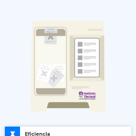
Eficiencia