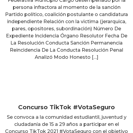
Federativa Municipio Cargo desempeñado por la
persona infractora al momento de la sanción
Partido político, coalición postulante o candidatura
independiente Relación con la victima (jerarquica,
pares, opositores, subordinación) Número De
Expediente Incidencia Órgano Resolutor Fecha De
La Resolución Conducta Sanción Permanencia
Reincidencia De La Conducta Resolución Penal
Analizó Modo Honesto […]
Concurso TikTok #VotaSeguro
Concurso TikTok #VotaSeguro
Se convoca a la comunidad estudiantil, juventud y
ciudadanía de 15 a 29 años a participar en el
Concurso TikTok 2021 #VotaSeguro con el objetivo