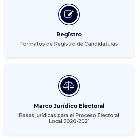
Registro
Formatos de Registro de Candidaturas
Marco Jurídico Electoral
Bases jurídicas para el Proceso Electoral
Local 2020-2021