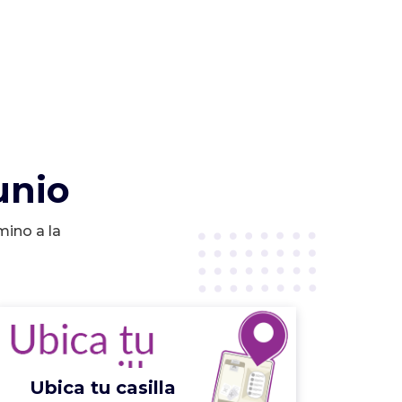
unio
mino a la
Ubica tu casilla