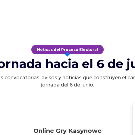
Noticas del Proceso Electoral
jornada hacia el 6 de j
s convocatorias, avisos y noticias que construyen el ca
jornada del 6 de junio.
Online Gry Kasynowe
Online Gry Kasynowe