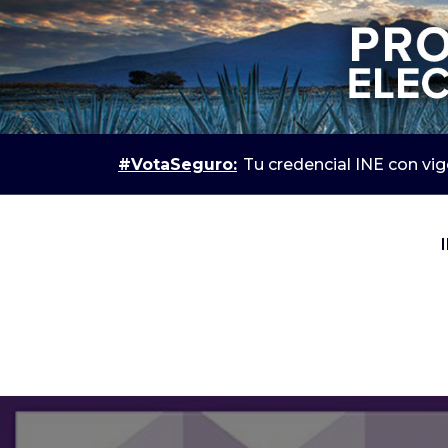
#VotaSeguro:
Tu credencial INE con vi
IEPC Jalisco