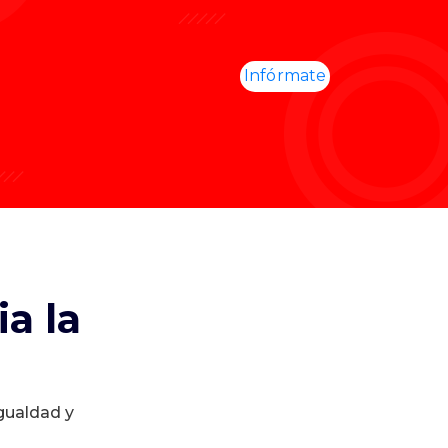
Infórmate
a la
igualdad y