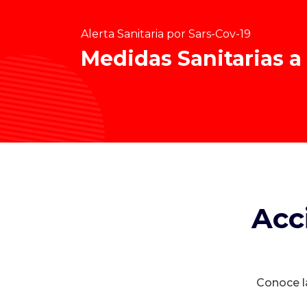
Alerta Sanitaria por Sars-Cov-19
Medidas Sanitarias a
Acc
Conoce la