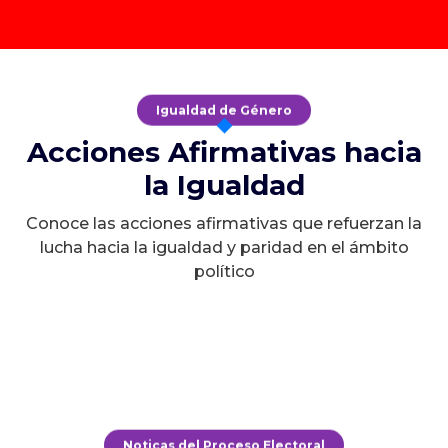
Igualdad de Género
Acciones Afirmativas hacia
la Igualdad
Conoce las acciones afirmativas que refuerzan la
lucha hacia la igualdad y paridad en el ámbito
político