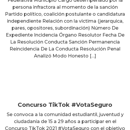
Federativa Municipio Cargo desempeñado por la
persona infractora al momento de la sanción
Partido político, coalición postulante o candidatura
independiente Relación con la victima (jerarquica,
pares, opositores, subordinación) Número De
Expediente Incidencia Órgano Resolutor Fecha De
La Resolución Conducta Sanción Permanencia
Reincidencia De La Conducta Resolución Penal
Analizó Modo Honesto […]
Concurso TikTok #VotaSeguro
Concurso TikTok #VotaSeguro
Se convoca a la comunidad estudiantil, juventud y
ciudadanía de 15 a 29 años a participar en el
Concurso TikTok 2021 #VotaSeguro con el objetivo