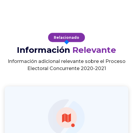
Relacionado
Información
Relevante
Información adicional relevante sobre el Proceso
Electoral Concurrente 2020-2021