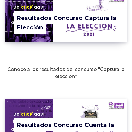
Resultados Concurso Captura la
Elección
Conoce a los resultados del concurso "Captura la
elección"
Resultados Concurso Cuenta la