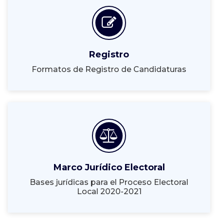
Registro
Formatos de Registro de Candidaturas
Marco Jurídico Electoral
Bases jurídicas para el Proceso Electoral
Local 2020-2021