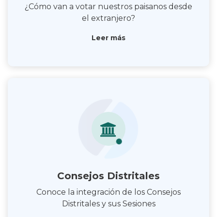
¿Cómo van a votar nuestros paisanos desde
el extranjero?
Leer más
Consejos Distritales
Conoce la integración de los Consejos
Distritales y sus Sesiones