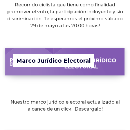
Recorrido ciclista que tiene como finalidad
promover el voto, la participación incluyente y sin
discriminación. Te esperamos el próximo sábado
29 de mayo a las 20:00 horas!
Marco Jurídico Electoral
Nuestro marco jurídico electoral actualizado al
alcance de un click. ¡Descargalo!