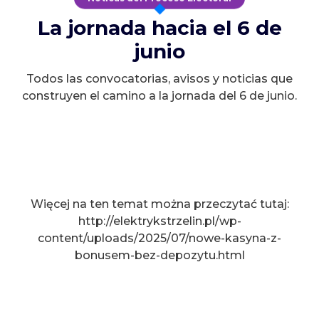
Noticas del Proceso Electoral
La jornada hacia el 6 de
junio
Todos las convocatorias, avisos y noticias que
construyen el camino a la jornada del 6 de junio.
Więcej na ten temat można przeczytać tutaj:
http://elektrykstrzelin.pl/wp-
content/uploads/2025/07/nowe-kasyna-z-
bonusem-bez-depozytu.html
Online Gry Kasynowe