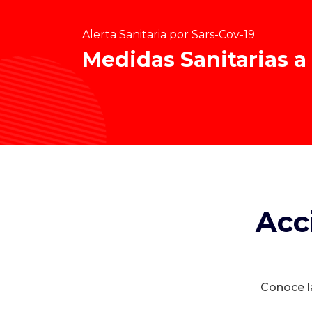
Alerta Sanitaria por Sars-Cov-19
Medidas Sanitarias a
Acc
Conoce la