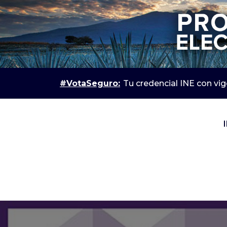
#VotaSeguro:
Tu credencial INE con vi
IEPC Jalisco