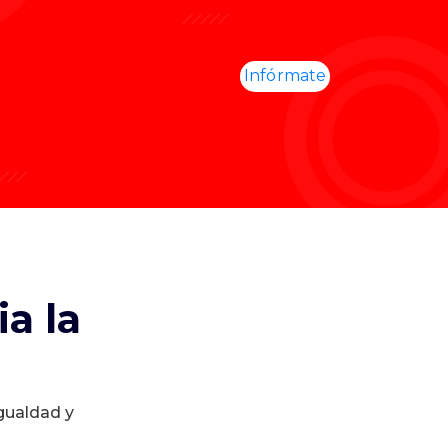
Infórmate
a la
igualdad y