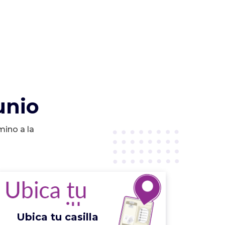
unio
mino a la
Ubica tu casilla