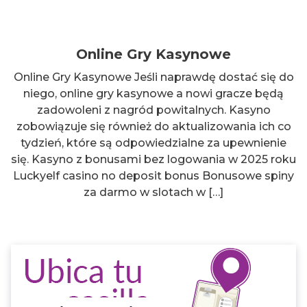
Online Gry Kasynowe
Online Gry Kasynowe Jeśli naprawdę dostać się do
niego, online gry kasynowe a nowi gracze będą
zadowoleni z nagród powitalnych. Kasyno
zobowiązuje się również do aktualizowania ich co
tydzień, które są odpowiedzialne za upewnienie
się. Kasyno z bonusami bez logowania w 2025 roku
Luckyelf casino no deposit bonus Bonusowe spiny
za darmo w slotach w […]