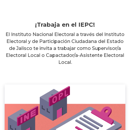
¡Trabaja en el IEPC!
El Instituto Nacional Electoral a través del Instituto
Electoral y de Participación Ciudadana del Estado
de Jalisco te invita a trabajar como Supervisor/a
Electoral Local o Capactador/a-Asistente Electoral
Local.