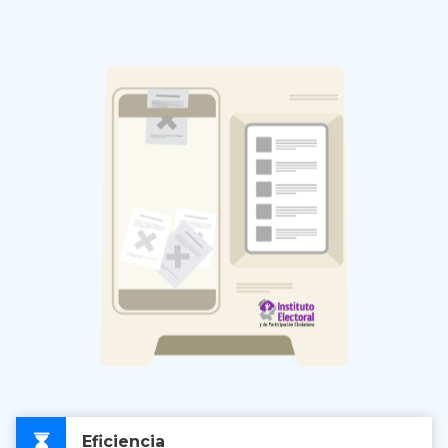
Eficiencia