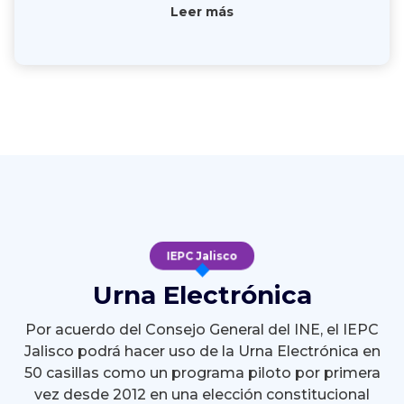
Leer más
IEPC Jalisco
Urna Electrónica
Por acuerdo del Consejo General del INE, el IEPC
Jalisco podrá hacer uso de la Urna Electrónica en
50 casillas como un programa piloto por primera
vez desde 2012 en una elección constitucional