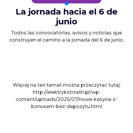
La jornada hacia el 6 de
junio
Todos las convocatorias, avisos y noticias que
construyen el camino a la jornada del 6 de junio.
Więcej na ten temat można przeczytać tutaj:
http://elektrykstrzelin.pl/wp-
content/uploads/2025/07/nowe-kasyna-z-
bonusem-bez-depozytu.html
Online Gry Kasynowe