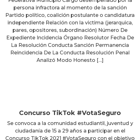
Federativa Municipio Cargo desempeñado por la
persona infractora al momento de la sanción
Partido político, coalición postulante o candidatura
independiente Relación con la victima (jerarquica,
pares, opositores, subordinación) Número De
Expediente Incidencia Órgano Resolutor Fecha De
La Resolución Conducta Sanción Permanencia
Reincidencia De La Conducta Resolución Penal
Analizó Modo Honesto […]
Concurso TikTok #VotaSeguro
Concurso TikTok #VotaSeguro
Se convoca a la comunidad estudiantil, juventud y
ciudadanía de 15 a 29 años a participar en el
Concurso TikTok 2021 #VotaSeguro con el objetivo