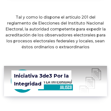
Tal y como lo dispone el artículo 201 del
reglamento de Elecciones del Instituto Nacional
Electoral, la autoridad competente para expedir la
acreditación de los observadores electorales para
los procesos electorales federales y locales, sean
éstos ordinarios o extraordinarios
Iniciativa 3de3 Por la
Integridad