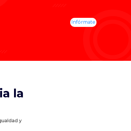
Infórmate
a la
igualdad y