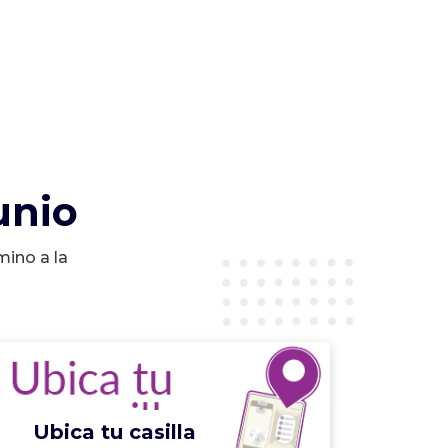
unio
mino a la
Ubica tu casilla