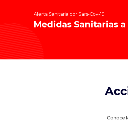
Alerta Sanitaria por Sars-Cov-19
Medidas Sanitarias a
Acc
Conoce la