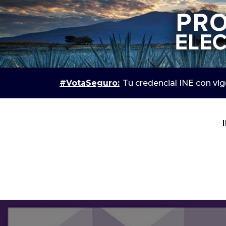
#VotaSeguro:
Tu credencial INE con vi
IEPC Jalisco