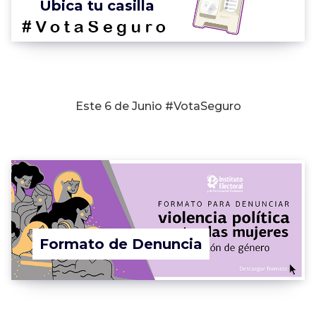
Ubica tu casilla
Este 6 de Junio #VotaSeguro
Formato de Denuncia