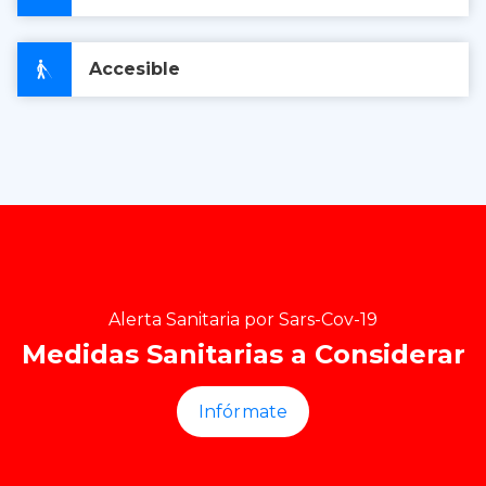
Accesible
Alerta Sanitaria por Sars-Cov-19
Medidas Sanitarias a Considerar
Infórmate