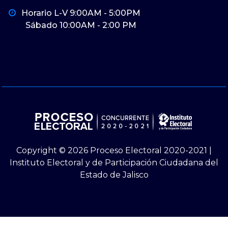
Horario L-V 9:00AM - 5:00PM
Sábado 10:00AM - 2:00 PM
Copyright © 2026 Proceso Electoral 2020-2021 |
Instituto Electoral y de Participación Ciudadana del
Estado de Jalisco