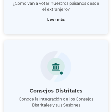
¿Cómo van a votar nuestros paisanos desde
el extranjero?
Leer más
Consejos Distritales
Conoce la integración de los Consejos
Distritales y sus Sesiones