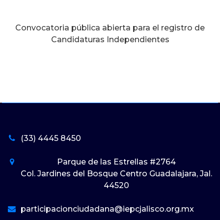
Convocatoria pública abierta para el registro de
Candidaturas Independientes
(33) 4445 8450
Parque de las Estrellas #2764
Col. Jardines del Bosque Centro Guadalajara, Jal.
44520
participacionciudadana@iepcjalisco.org.mx