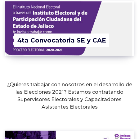
4ta Convocatoria SE y CAE
¿Quieres trabajar con nosotros en el desarrollo de
las Elecciones 2021? Estamos contratando
Supervisores Electorales y Capacitadores
Asistentes Electorales