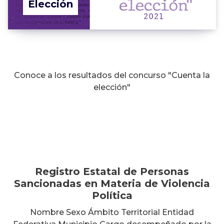
Elección
Registro Estatal de Personas
Conoce a los resultados del concurso "Cuenta la
Sancionadas en Materia de
elección"
Violencia Política
Registro Estatal de Personas
Sancionadas en Materia de Violencia
Política
Nombre Sexo Ámbito Territorial Entidad