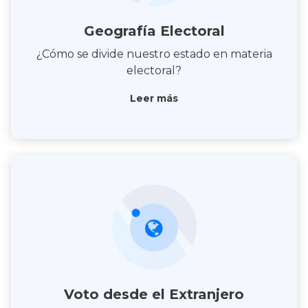
Geografía Electoral
¿Cómo se divide nuestro estado en materia
electoral?
Leer más
Voto desde el Extranjero